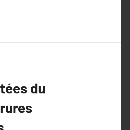
ctées du
rrures
s