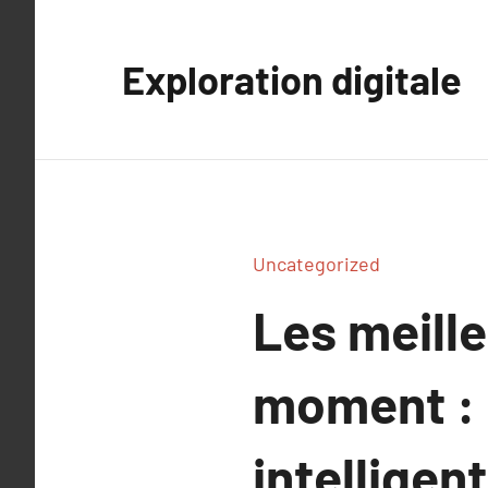
Aller
au
Exploration digitale
contenu
Uncategorized
Les meill
moment : 
intelligen