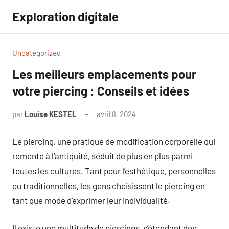
Aller
Exploration digitale
au
contenu
Uncategorized
Les meilleurs emplacements pour
votre piercing : Conseils et idées
par
Louise KESTEL
avril 8, 2024
Aucun
commentaire
Le piercing, une pratique de modification corporelle qui
remonte à l’antiquité, séduit de plus en plus parmi
toutes les cultures. Tant pour l’esthétique, personnelles
ou traditionnelles, les gens choisissent le piercing en
tant que mode d’exprimer leur individualité.
Il existe une multitude de piercings, s’étendant des