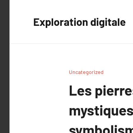
Aller
au
Exploration digitale
contenu
Uncategorized
Les pierre
mystiques 
symbolism