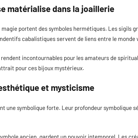
se matérialise dans la joaillerie
magie portent des symboles hermétiques. Les sigils gra
dentifs cabalistiques servent de liens entre le monde vis
s rendent incontournables pour les amateurs de spiritu
ttrait pour ces bijoux mystérieux.
 esthétique et mysticisme
ent une symbolique forte. Leur profondeur symbolique s
 symbole ancien, gardent un pouvoir intemporel. Les c