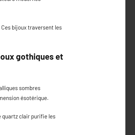
 Ces bijoux traversent les
joux gothiques et
talliques sombres
imension ésotérique.
uartz clair purifie les