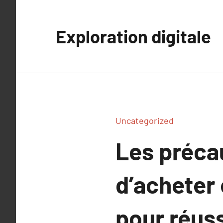
Aller
au
Exploration digitale
contenu
Uncategorized
Les préca
d’acheter 
pour réuss