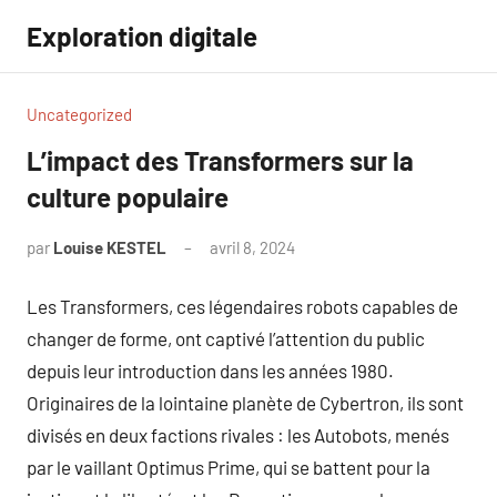
Aller
Exploration digitale
au
contenu
Uncategorized
L’impact des Transformers sur la
culture populaire
par
Louise KESTEL
avril 8, 2024
Aucun
commentaire
Les Transformers, ces légendaires robots capables de
changer de forme, ont captivé l’attention du public
depuis leur introduction dans les années 1980.
Originaires de la lointaine planète de Cybertron, ils sont
divisés en deux factions rivales : les Autobots, menés
par le vaillant Optimus Prime, qui se battent pour la