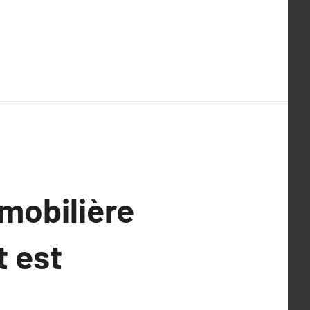
mmobilière
t est