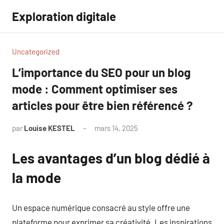
Aller
Exploration digitale
au
contenu
Uncategorized
L’importance du SEO pour un blog
mode : Comment optimiser ses
articles pour être bien référencé ?
par
Louise KESTEL
mars 14, 2025
Aucun
commentaire
Les avantages d’un blog dédié à
la mode
Un espace numérique consacré au style offre une
plateforme pour exprimer sa créativité. Les inspirations