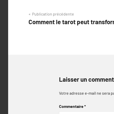
Navigation
Publication précédente
Comment le tarot peut transfor
de
l’article
Laisser un comment
Votre adresse e-mail ne sera p
Commentaire
*