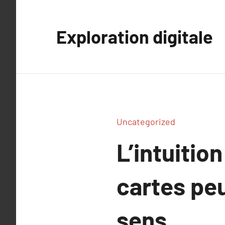
Aller
au
Exploration digitale
contenu
Uncategorized
L’intuitio
cartes peu
sens