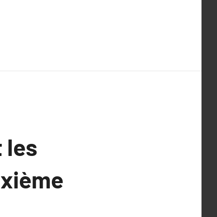
 les
sixième