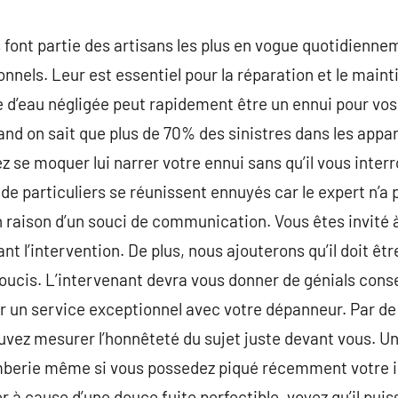
font partie des artisans les plus en vogue quotidienneme
ionnels. Leur est essentiel pour la réparation et le mai
e d’eau négligée peut rapidement être un ennui pour vos
and on sait que plus de 70% des sinistres dans les appa
 se moquer lui narrer votre ennui sans qu’il vous inte
de particuliers se réunissent ennuyés car le expert n’a 
n raison d’un souci de communication. Vous êtes invité 
ant l’intervention. De plus, nous ajouterons qu’il doit êt
oucis. L’intervenant devra vous donner de génials conse
ir un service exceptionnel avec votre dépanneur. Par d
vez mesurer l’honnêteté du sujet juste devant vous. Un
berie même si vous possedez piqué récemment votre inst
 à cause d’une douce fuite perfectible. voyez qu’il puiss