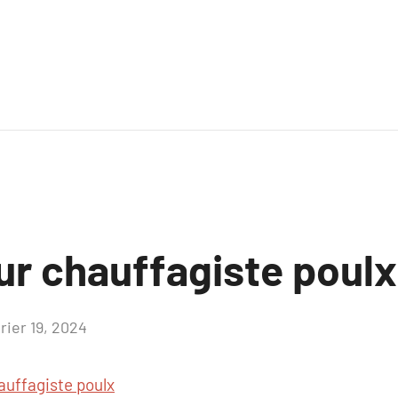
ur chauffagiste poulx
rier 19, 2024
Aucun
commentaire
auffagiste poulx