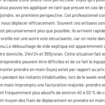
ous pouvez les appliquer en tant que preuve en cas de 
joindre, en première perspective. Cet professionnel conna
r nous déplacer efficacement. Souvent ces artisans son
st pécuniairement plus que possible, ils arrivent rapid
-oreille est une autre voie sécurisante, car on reste da
nnu.Le débouchage de vide septique est apparemment a
re domicile, 24h/24 et 365jrs/an. Cette situation fait e
treprendre peuvent être difficiles et de ce fait le équi
onter.prendre en main Soyez avisé par rapport au prix 
 pendant les instants inhabituelles, lors de le week-en
en main impromptu une facturation majorée. prendre e
ont fréquemment plus abusifs de environ 40 à 50 % de c
t moyen des frais de déplacement en prendre en main 