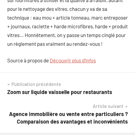
sur fournitures à utiliser et la qualité à affaiblir, autant
pour le nettoyage des vitres, chacun y va de sa
technique : eau mou + article tonneau, marc entreposer
+ journaux, raclette + harde microfibres, harde + produit
vitres… Honnêtement, on y passe un temps cinglé pour
un règlement pas vraiment au rendez-vous !
Source à propos de
Découvrir plus d’infos
Navigation
Publication précédente
Zoom sur liquide vaisselle pour restaurants
de
Article suivant
l’article
Agence immobilière ou vente entre particuliers ?
Comparaison des avantages et inconvénients