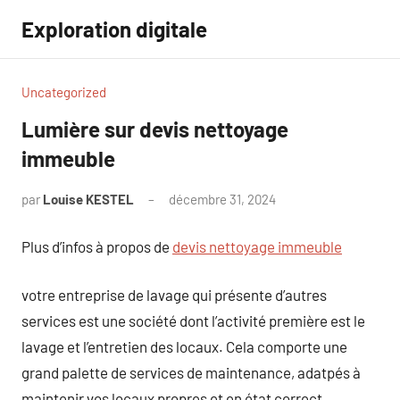
Aller
Exploration digitale
au
contenu
Uncategorized
Lumière sur devis nettoyage
immeuble
par
Louise KESTEL
décembre 31, 2024
Aucun
commentaire
Plus d’infos à propos de
devis nettoyage immeuble
votre entreprise de lavage qui présente d’autres
services est une société dont l’activité première est le
lavage et l’entretien des locaux. Cela comporte une
grand palette de services de maintenance, adatpés à
maintenir vos locaux propres et en état correct