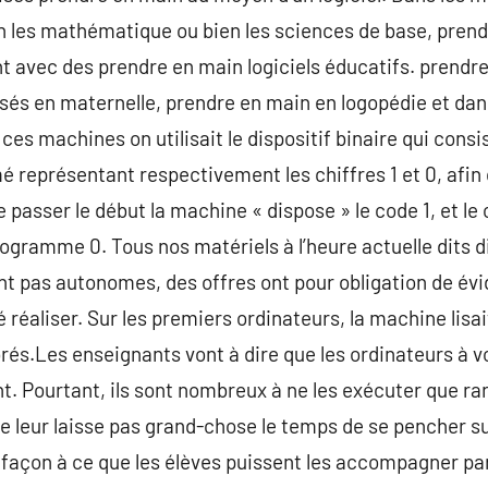
n les mathématique ou bien les sciences de base, prend
lent avec des prendre en main logiciels éducatifs. prend
isés en maternelle, prendre en main en logopédie et dan
es machines on utilisait le dispositif binaire qui consi
mé représentant respectivement les chiffres 1 et 0, afin 
e passer le début la machine « dispose » le code 1, et l
ptogramme 0. Tous nos matériels à l’heure actuelle dits 
t pas autonomes, des offres ont pour obligation de év
té réaliser. Sur les premiers ordinateurs, la machine lisa
rés.Les enseignants vont à dire que les ordinateurs à v
 Pourtant, ils sont nombreux à ne les exécuter que ra
ne leur laisse pas grand-chose le temps de se pencher su
 façon à ce que les élèves puissent les accompagner par 