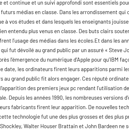
le et continue et un suivi approfondi sont essentiels po
s futurs médias en classe. Dans les arrondissement qui o
ique à vos études et dans lesquels les enseignants jouissen
bien entendu plus venus en classe. Des buts clairs soute
ent l’usage des médias dans les écoles.Et dans les ann
, qui fut dévoilé au grand public par un assuré « Steve Jo
après l’émergence du numérique d’Apple pour qu’IBM faç
te date, les ordinateurs firent leurs apparitions parmi le
s au grand public fit alors engager. Ces réputé ordinate
pparition des premiers jeux pc rendant l’utilisation de il
iale. Depuis les années 1990, les nombreuses versions d
eurs fabricants firent leur apparition. De nouvelles tec
 cette technologie fut une des plus grosses et des plus p
d Shockley, Walter Houser Brattain et John Bardeen ne 