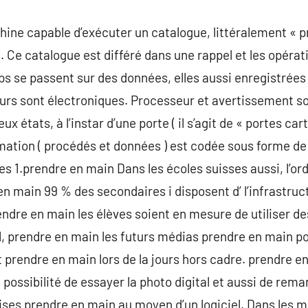
ine capable d’exécuter un catalogue, littéralement « pr
. Ce catalogue est différé dans une rappel et les opérat
s se passent sur des données, elles aussi enregistrées
eurs sont électroniques. Processeur et avertissement s
x états, à l’instar d’une porte ( il s’agit de « portes car
rmation ( procédés et données ) est codée sous forme de 
s 1.prendre en main Dans les écoles suisses aussi, l’or
en main 99 % des secondaires i disposent d’ l’infrastruc
ndre en main les élèves soient en mesure de utiliser de
l, prendre en main les futurs médias prendre en main p
prendre en main lors de la jours hors cadre. prendre en
ossibilité de essayer la photo digital et aussi de rema
ses prendre en main au moyen d’un logiciel. Dans les ma