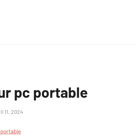
ur pc portable
il 11, 2024
Aucun
commentaire
 portable