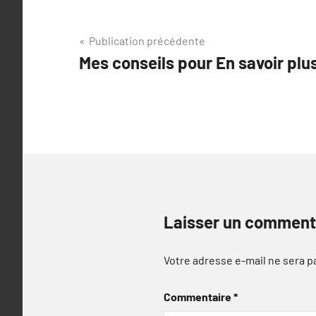
Navigation
Publication précédente
Mes conseils pour En savoir plu
de
l’article
Laisser un comment
Votre adresse e-mail ne sera p
Commentaire
*