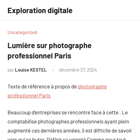
Aller
Exploration digitale
au
contenu
Uncategorized
Lumière sur photographe
professionnel Paris
par
Louise KESTEL
décembre 27, 2024
Aucun
commentaire
Texte de référence à propos de
photographe
professionnel Paris
Beaucoup d’entreprises se rencontre face à cette . Le
comptabilise photographes professionnels ayant plein
augmenté ces dernières années, il est difficile de savoir
vers qui se buter. Définir sa volonté Comme pour tout