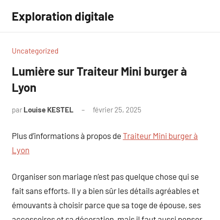
Aller
Exploration digitale
au
contenu
Uncategorized
Lumière sur Traiteur Mini burger à
Lyon
par
Louise KESTEL
février 25, 2025
Aucun
commentaire
Plus d’informations à propos de
Traiteur Mini burger à
Lyon
Organiser son mariage n’est pas quelque chose qui se
fait sans efforts. Il y a bien sûr les détails agréables et
émouvants à choisir parce que sa toge de épouse, ses
accessoires et sa décoration, mais il faut aussi penser