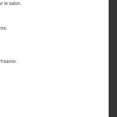
r le salon.
nte.
ffisante.