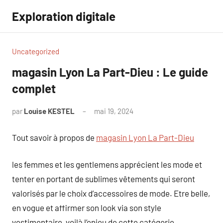
Aller
Exploration digitale
au
contenu
Uncategorized
magasin Lyon La Part-Dieu : Le guide
complet
par
Louise KESTEL
mai 19, 2024
Aucun
commentaire
Tout savoir à propos de
magasin Lyon La Part-Dieu
les femmes et les gentlemens apprécient les mode et
tenter en portant de sublimes vêtements qui seront
valorisés par le choix d’accessoires de mode. Etre belle,
en vogue et affirmer son look via son style
vestimentaire, voilà l’enjeu de cette catégorie