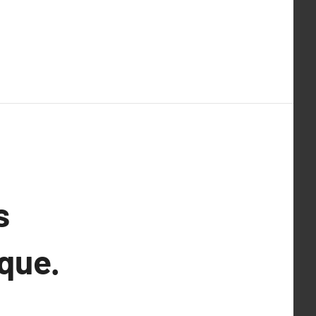
s
que.