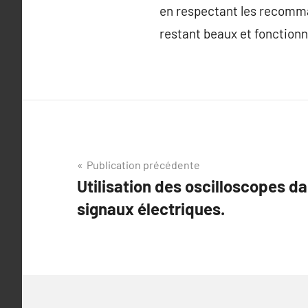
en respectant les recomma
restant beaux et fonctionn
Navigation
Publication précédente
Utilisation des oscilloscopes d
de
signaux électriques.
l’article