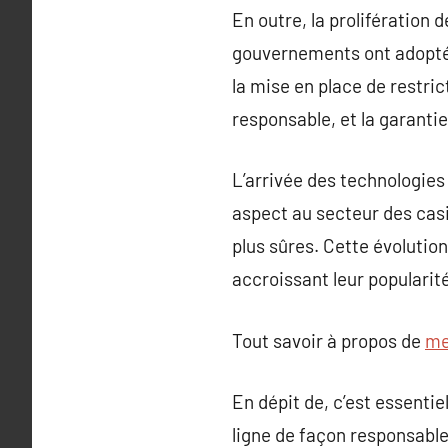
En outre, la prolifération 
gouvernements ont adopté 
la mise en place de restrict
responsable, et la garantie
L’arrivée des technologies
aspect au secteur des casi
plus sûres. Cette évolution
accroissant leur popularité
Tout savoir à propos de
me
En dépit de, c’est essentie
ligne de façon responsable