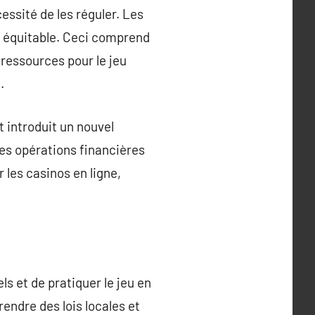
essité de les réguler. Les
t équitable. Ceci comprend
s ressources pour le jeu
.
 introduit un nouvel
des opérations financières
 les casinos en ligne,
ls et de pratiquer le jeu en
endre des lois locales et