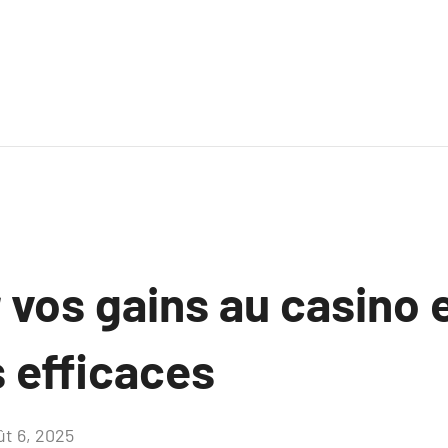
vos gains au casino e
 efficaces
ût 6, 2025
Aucun