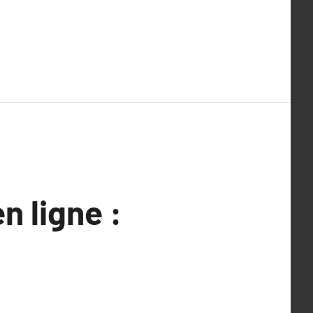
n ligne :