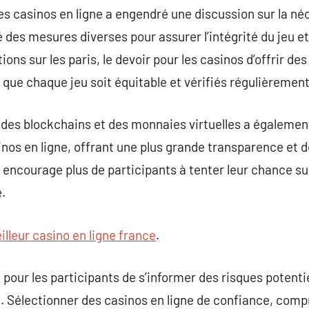
des casinos en ligne a engendré une discussion sur la néc
des mesures diverses pour assurer l’intégrité du jeu e
ions sur les paris, le devoir pour les casinos d’offrir de
 que chaque jeu soit équitable et vérifiés régulièrement
 des blockchains et des monnaies virtuelles a également
nos en ligne, offrant une plus grande transparence et 
 encourage plus de participants à tenter leur chance sur
.
illeur casino en ligne france
.
l pour les participants de s’informer des risques potentie
. Sélectionner des casinos en ligne de confiance, compr