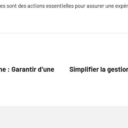
tes sont des actions essentielles pour assurer une expér
ne : Garantir d’une
Simplifier la gestio