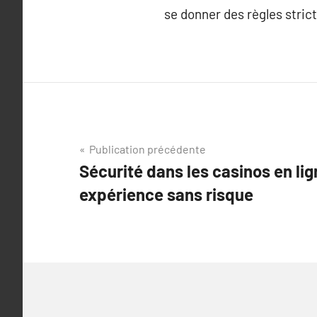
se donner des règles stric
Navigation
Publication précédente
Sécurité dans les casinos en lig
de
expérience sans risque
l’article