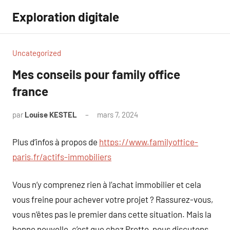
Aller
Exploration digitale
au
contenu
Uncategorized
Mes conseils pour family office
france
par
Louise KESTEL
mars 7, 2024
Aucun
commentaire
Plus d’infos à propos de
https://www.familyoffice-
paris.fr/actifs-immobiliers
Vous n’y comprenez rien à l’achat immobilier et cela
vous freine pour achever votre projet ? Rassurez-vous,
vous n’êtes pas le premier dans cette situation. Mais la
bonne nouvelle, c’est que chez Pretto, nous discutons