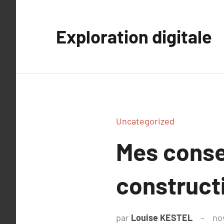
Aller
au
Exploration digitale
contenu
Uncategorized
Mes conse
construct
par
Louise KESTEL
no