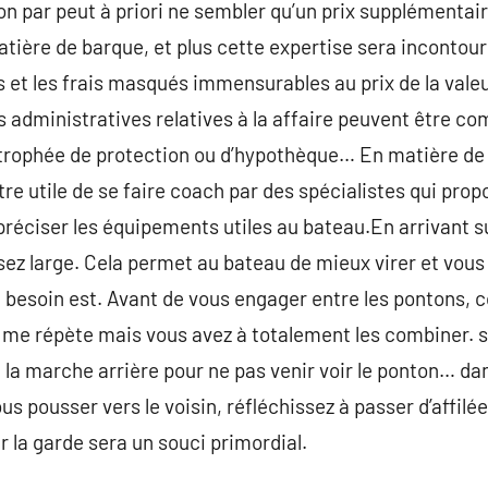
 par peut à priori ne sembler qu’un prix supplémentaire.
matière de barque, et plus cette expertise sera inconto
et les frais masqués immensurables au prix de la valeu
s administratives relatives à la affaire peuvent être comp
 trophée de protection ou d’hypothèque… En matière de 
e utile de se faire coach par des spécialistes qui prop
préciser les équipements utiles au bateau.En arrivant s
ez large. Cela permet au bateau de mieux virer et vous 
i besoin est. Avant de vous engager entre les pontons,
e me répète mais vous avez à totalement les combiner. si
la marche arrière pour ne pas venir voir le ponton… dans
ous pousser vers le voisin, réfléchissez à passer d’affilé
r la garde sera un souci primordial.