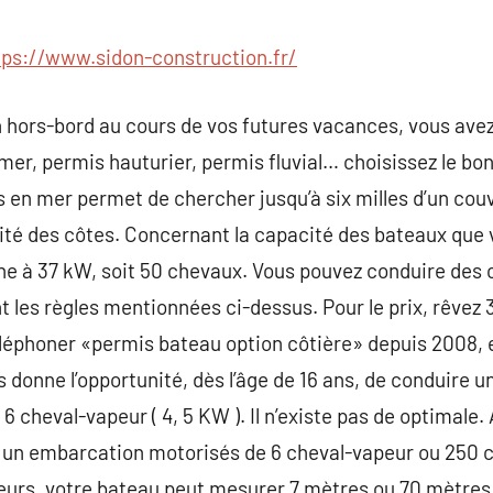
commentaire
tps://www.sidon-construction.fr/
n hors-bord au cours de vos futures vacances, vous ave
er, permis hauturier, permis fluvial… choisissez le bon
 en mer permet de chercher jusqu’à six milles d’un couv
imité des côtes. Concernant la capacité des bateaux que 
ine à 37 kW, soit 50 chevaux. Vous pouvez conduire des 
t les règles mentionnées ci-dessus. Pour le prix, rêvez
éléphoner «permis bateau option côtière» depuis 2008, 
us donne l’opportunité, dès l’âge de 16 ans, de conduire 
6 cheval-vapeur ( 4, 5 KW ). Il n’existe pas de optimale
r un embarcation motorisés de 6 cheval-vapeur ou 250 ch
illeurs, votre bateau peut mesurer 7 mètres ou 70 mètres