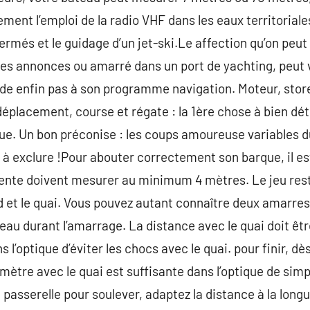
ent l’emploi de la radio VHF dans les eaux territoriales
fermés et le guidage d’un jet-ski.Le affection qu’on peut 
tes annonces ou amarré dans un port de yachting, peut v
rde enfin pas à son programme navigation. Moteur, stor
déplacement, course et régate : la 1ère chose à bien dét
que. Un bon préconise : les coups amoureuse variables d
exclure !Pour abouter correctement son barque, il est 
nte doivent mesurer au minimum 4 mètres. Le jeu resta
d et le quai. Vous pouvez autant connaître deux amarre
au durant l’amarrage. La distance avec le quai doit êtr
l’optique d’éviter les chocs avec le quai. pour finir, dè
mètre avec le quai est suffisante dans l’optique de simpl
passerelle pour soulever, adaptez la distance à la longu