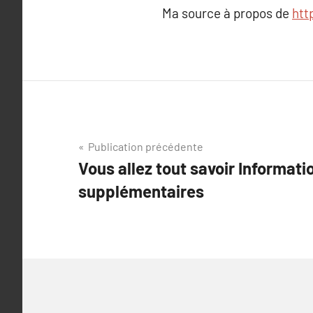
Ma source à propos de
htt
Navigation
Publication précédente
Vous allez tout savoir Informati
de
supplémentaires
l’article