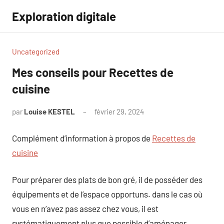
Aller
Exploration digitale
au
contenu
Uncategorized
Mes conseils pour Recettes de
cuisine
par
Louise KESTEL
février 29, 2024
Aucun
commentaire
Complément d’information à propos de
Recettes de
cuisine
Pour préparer des plats de bon gré, il de posséder des
équipements et de l’espace opportuns. dans le cas où
vous en n’avez pas assez chez vous, il est
systématiquement plus que possible d’aménager