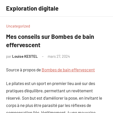
Aller
Exploration digitale
au
contenu
Uncategorized
Mes conseils sur Bombes de bain
effervescent
par
Louise KESTEL
mars 27, 2024
Aucun
commentaire
Source à propos de
Bombes de bain effervescent
Le pilates est un sport en premier lieu axé sur des
pratiques d’équilibre, permettant un revêtement
réservé. Son but est d’améliorer la pose, en invitant le
corps à ne plus être parasité par les réflexes de
compensation liés, légitimement, à une mauvaise