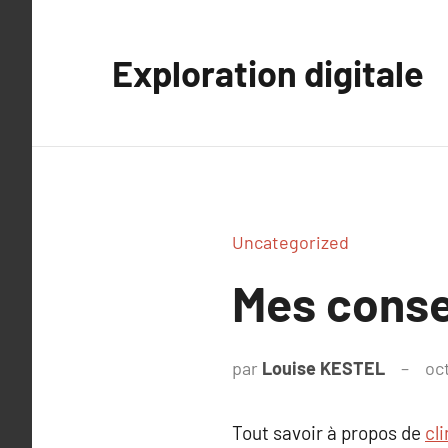
Aller
au
Exploration digitale
contenu
Uncategorized
Mes consei
par
Louise KESTEL
oc
Tout savoir à propos de
cl