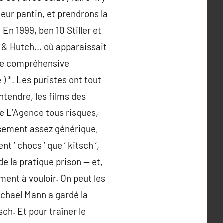
eur pantin, et prendrons la
 En 1999, ben 10 Stiller et
ky & Hutch… où apparaissait
une compréhensive
 ) *. Les puristes ont tout
ntendre, les films des
ue L’Agence tous risques,
issement assez générique,
 ‘ chocs ‘ que ‘ kitsch ‘,
e la pratique prison — et,
ment à vouloir. On peut les
ichael Mann a gardé la
ch. Et pour traîner le