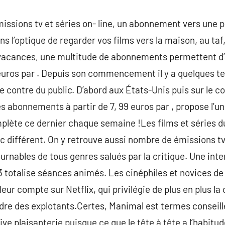
issions tv et séries on- line, un abonnement vers une
ns l’optique de regarder vos films vers la maison, au t
acances, une multitude de abonnements permettent d’a
uros par . Depuis son commencement il y a quelques te
contre du public. D’abord aux États-Unis puis sur le co
s abonnements à partir de 7, 99 euros par , propose l’u
mplète ce dernier chaque semaine !Les films et séries d
lic différent. On y retrouve aussi nombre de émissions t
urnables de tous genres salués par la critique. Une inte
3 totalise séances animés. Les cinéphiles et novices de
ur compte sur Netflix, qui privilégie de plus en plus la
dre des explotants.Certes, Manimal est termes conseillé
ve plaisanterie puisque ce que le tête à tête a l’habitude 