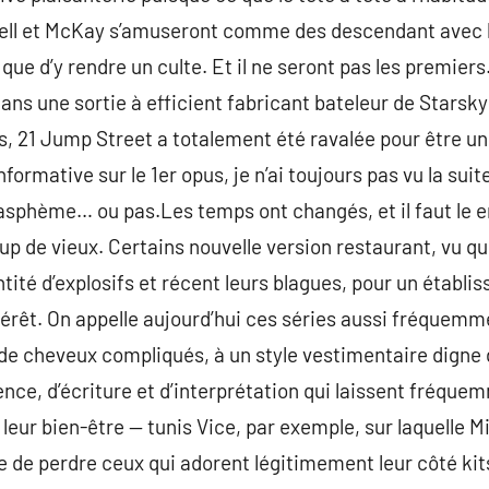
rell et McKay s’amuseront comme des descendant avec l
que d’y rendre un culte. Et il ne seront pas les premiers.
ans une sortie à efficient fabricant bateleur de Stars
us, 21 Jump Street a totalement été ravalée pour être 
nformative sur le 1er opus, je n’ai toujours pas vu la suite
 blasphème… ou pas.Les temps ont changés, et il faut le e
up de vieux. Certains nouvelle version restaurant, vu q
tité d’explosifs et récent leurs blagues, pour un établ
rêt. On appelle aujourd’hui ces séries aussi fréquemment
 de cheveux compliqués, à un style vestimentaire digne d
nce, d’écriture et d’interprétation qui laissent fréquem
 leur bien-être — tunis Vice, par exemple, sur laquelle M
e de perdre ceux qui adorent légitimement leur côté kits