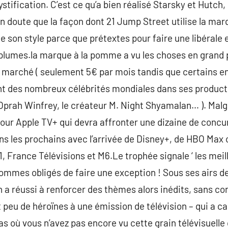
ystification. C’est ce qu’a bien réalisé Starsky et Hutch,
n doute que la façon dont 21 Jump Street utilise la marq
de son style parce que prétextes pour faire une libérale e
 plumes.la marque à la pomme a vu les choses en grand 
 du marché ( seulement 5€ par mois tandis que certains e
tant des nombreux célébrités mondiales dans ses producti
Oprah Winfrey, le créateur M. Night Shyamalan… ). Malgr
pour Apple TV+ qui devra affronter une dizaine de concur
ans les prochains avec l’arrivée de Disney+, de HBO Max o
, France Télévisions et M6.Le trophée signale ‘ les meill
ommes obligés de faire une exception ! Sous ses airs de
 a réussi à renforcer des thèmes alors inédits, sans c
ait peu de héroïnes à une émission de télévision – qui a c
s où vous n’avez pas encore vu cette grain télévisuelle 