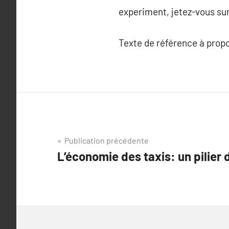
experiment, jetez-vous sur 
Texte de référence à prop
Navigation
Publication précédente
L’économie des taxis: un pilier d
de
l’article