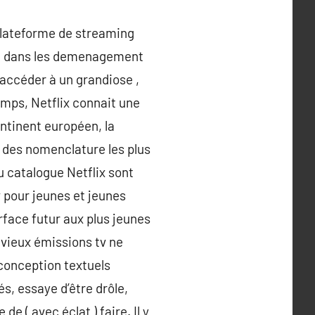
 plateforme de streaming
af, dans les demenagement
ccéder à un grandiose ,
mps, Netflix connait une
ntinent européen, la
n des nomenclature les plus
u catalogue Netflix sont
v pour jeunes et jeunes
rface futur aux plus jeunes
 vieux émissions tv ne
 conception textuels
s, essaye d’être drôle,
de ( avec éclat ) faire. Il y