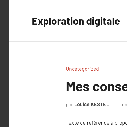
Aller
au
Exploration digitale
contenu
Uncategorized
Mes consei
par
Louise KESTEL
ma
Texte de référence à prop