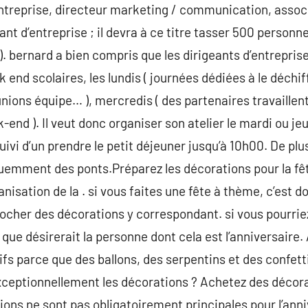
entreprise, directeur marketing / communication, associ
arant d’entreprise ; il devra à ce titre tasser 500 person
). bernard a bien compris que les dirigeants d’entrepris
k end scolaires, les lundis ( journées dédiées à le déch
nions équipe… ), mercredis ( des partenaires travaillent
-end ). Il veut donc organiser son atelier le mardi ou j
ivi d’un prendre le petit déjeuner jusqu’à 10h00. De plu
uemment des ponts.Préparez les décorations pour la fête.
ganisation de la . si vous faites une fête à thème, c’est d
crocher des décorations y correspondant. si vous pourrie
 désirerait la personne dont cela est l’anniversaire. Ai
fs parce que des ballons, des serpentins et des confett
xceptionnellement les décorations ? Achetez des décora
ions ne sont pas obligatoirement principales pour l’anni