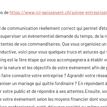
commentaire
os de
https://www.jcl-swissevent.ch/soiree-entreprise
l de communication réellement correct qui permet d’étab
 superviser un évènementiel demande du temps, de la 
attentes de vos commanditaires. Que vous organisiez un i
inductive, voici pour vous quelques trucs et astuces qui 
ng est la 1ère étape qui vous accompagnera à établir vo
er la nature et les objectifs de votre événement afin de
 faire connaitre votre entreprise ? Agrandir votre résea
aniser un mariage qui quitte l’ordinaire ? En répondant 
er votre public et de répondre à ses attentes.Ensuite, 
le de votre événement selon les moyens financier dont vou
vivre professionnel, petit-déjeuner société ou même soi