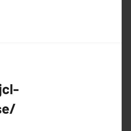
cl-
se/