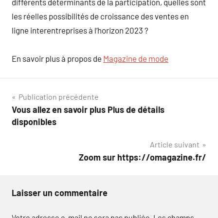
différents déterminants de la participation, quelles sont
les réelles possibilités de croissance des ventes en
ligne interentreprises à l’horizon 2023 ?
En savoir plus à propos de
Magazine de mode
Navigation
Publication précédente
Vous allez en savoir plus Plus de détails
de
disponibles
l’article
Article suivant
Zoom sur https://omagazine.fr/
Laisser un commentaire
Votre adresse e-mail ne sera pas publiée.
Les champs