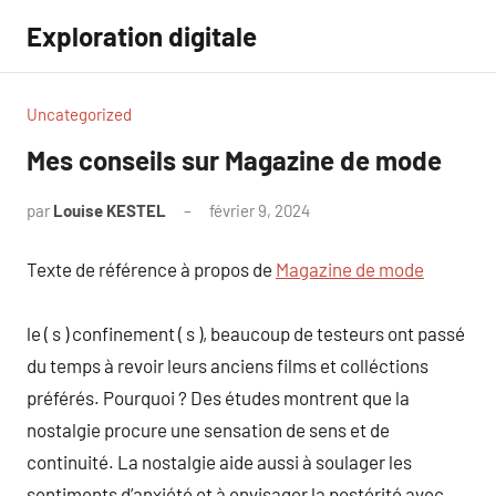
Aller
Exploration digitale
au
contenu
Uncategorized
Mes conseils sur Magazine de mode
par
Louise KESTEL
février 9, 2024
Aucun
commentaire
Texte de référence à propos de
Magazine de mode
le ( s ) confinement ( s ), beaucoup de testeurs ont passé
du temps à revoir leurs anciens films et colléctions
préférés. Pourquoi ? Des études montrent que la
nostalgie procure une sensation de sens et de
continuité. La nostalgie aide aussi à soulager les
sentiments d’anxiété et à envisager la postérité avec