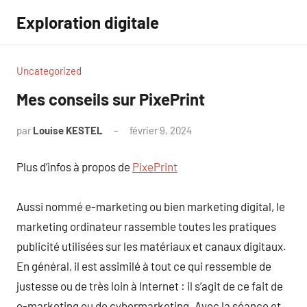
Aller
Exploration digitale
au
contenu
Uncategorized
Mes conseils sur PixePrint
par
Louise KESTEL
février 9, 2024
Aucun
commentaire
Plus d’infos à propos de
PixePrint
Aussi nommé e-marketing ou bien marketing digital, le
marketing ordinateur rassemble toutes les pratiques
publicité utilisées sur les matériaux et canaux digitaux.
En général, il est assimilé à tout ce qui ressemble de
justesse ou de très loin à Internet : il s’agit de ce fait de
e-marketing ou de cybermarketing. Avec la séance et