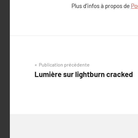
Plus d’infos à propos de
Po
Navigation
Publication précédente
Lumière sur lightburn cracked
de
l’article