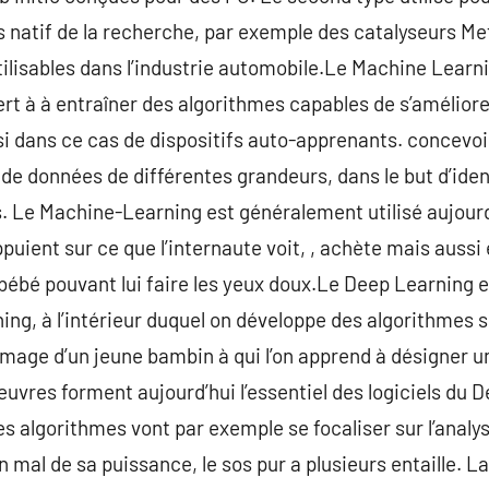
 natif de la recherche, par exemple des catalyseurs Me
lisables dans l’industrie automobile.Le Machine Learni
sert à à entraîner des algorithmes capables de s’amélio
ssi dans ce cas de dispositifs auto-apprenants. concevo
 de données de différentes grandeurs, dans le but d’ident
s. Le Machine-Learning est généralement utilisé aujour
uient sur ce que l’internaute voit, , achète mais auss
 bébé pouvant lui faire les yeux doux.Le Deep Learning 
g, à l’intérieur duquel on développe des algorithmes su
’image d’un jeune bambin à qui l’on apprend à désigner u
uvres forment aujourd’hui l’essentiel des logiciels du D
s algorithmes vont par exemple se focaliser sur l’analy
mal de sa puissance, le sos pur a plusieurs entaille. La