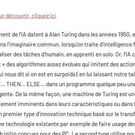
commentaire
ur découvrir, cliquez ici
nt de l’IA datent à Alan Turing dans les années 1950, et
dans l’imaginaire commun, lorsqu’on traite d’intelligence 
iser des tâches d’humain, en apprenti en solo. Or, l’I
nt « des algorithmes assez évolués qui imitent des actio
us dit si on est en surpoids ( en lui laissant notre taill
IF… THEN… ELSE… dans un programme quelque peu une ia
gente. De la même façon, une machine de Turing est une
tement imminents dans leurs caractéristiques ou dans l
un premier type d’innovation technique basé sur le trans
ne technologie existante par exemple de faire usage de
b initio conçues pour des PC. Le second type utilise pour