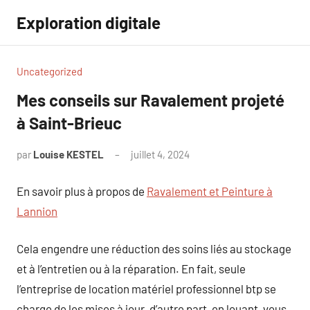
Aller
Exploration digitale
au
contenu
Uncategorized
Mes conseils sur Ravalement projeté
à Saint-Brieuc
par
Louise KESTEL
juillet 4, 2024
Aucun
commentaire
En savoir plus à propos de
Ravalement et Peinture à
Lannion
Cela engendre une réduction des soins liés au stockage
et à l’entretien ou à la réparation. En fait, seule
l’entreprise de location matériel professionnel btp se
charge de les mises à jour. d’autre part, en louant, vous