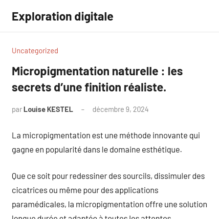
Aller
Exploration digitale
au
contenu
Uncategorized
Micropigmentation naturelle : les
secrets d’une finition réaliste.
par
Louise KESTEL
décembre 9, 2024
Aucun
commentaire
La micropigmentation est une méthode innovante qui
gagne en popularité dans le domaine esthétique.
Que ce soit pour redessiner des sourcils, dissimuler des
cicatrices ou même pour des applications
paramédicales, la micropigmentation offre une solution
longue durée et adaptée à toutes les attentes.