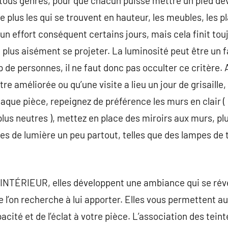
 tous genres, pour que chacun puisse mettre un pied deva
 plus les qui se trouvent en hauteur, les meubles, les pla
n effort conséquent certains jours, mais cela finit tou
t plus aisément se projeter. La luminosité peut être un
de personnes, il ne faut donc pas occulter ce critère. A
tre améliorée ou qu’une visite a lieu un jour de grisaille,
haque pièce, repeignez de préférence les murs en clair (
plus neutres ), mettez en place des miroirs aux murs, pl
es de lumière un peu partout, telles que des lampes de 
NTÉRIEUR, elles développent une ambiance qui se révél
que l’on recherche à lui apporter. Elles vous permettent au
cité et de l’éclat à votre pièce. L’association des tein