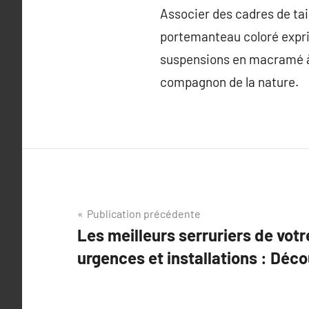
Associer des cadres de tai
portemanteau coloré expri
suspensions en macramé à 
compagnon de la nature.
Navigation
Publication précédente
Les meilleurs serruriers de votr
de
urgences et installations : Déco
l’article