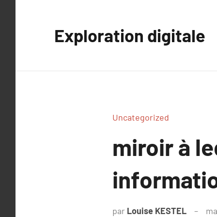
Aller
au
Exploration digitale
contenu
Uncategorized
miroir à l
informati
par
Louise KESTEL
ma