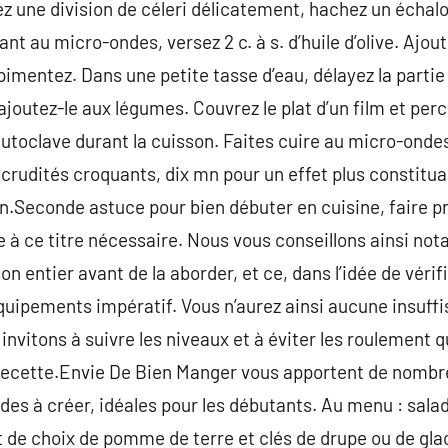
 une division de céleri délicatement, hachez un échalote
ant au micro-ondes, versez 2 c. à s. d’huile d’olive. Ajou
pimentez. Dans une petite tasse d’eau, délayez la parti
s ajoutez-le aux légumes. Couvrez le plat d’un film et per
 autoclave durant la cuisson. Faites cuire au micro-onde
crudités croquants, dix mn pour un effet plus constituan
on.Seconde astuce pour bien débuter en cuisine, faire pr
 à ce titre nécessaire. Nous vous conseillons ainsi 
on entier avant de la aborder, et ce, dans l’idée de véri
quipements impératif. Vous n’aurez ainsi aucune insuffi
vitons à suivre les niveaux et à éviter les roulement q
recette.Envie De Bien Manger vous apportent de nombr
ides à créer, idéales pour les débutants. Au menu : sala
at de choix de pomme de terre et clés de drupe ou de gla