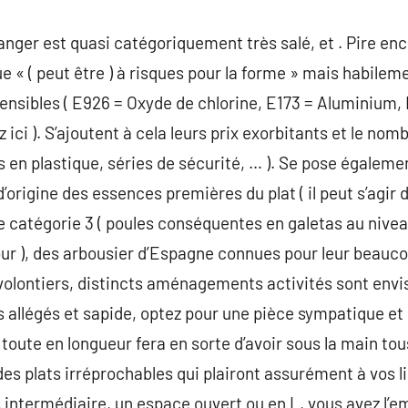
anger est quasi catégoriquement très salé, et . Pire enc
ue « ( peut être ) à risques pour la forme » mais habile
ibles ( E926 = Oxyde de chlorine, E173 = Aluminium, E
ez ici ). S’ajoutent à cela leurs prix exorbitants et le n
s en plastique, séries de sécurité, … ). Se pose égaleme
d’origine des essences premières du plat ( il peut s’agir
catégorie 3 ( poules conséquentes en galetas au nivea
jour ), des arbousier d’Espagne connues pour leur beauco
s volontiers, distincts aménagements activités sont envi
 allégés et sapide, optez pour une pièce sympatique e
e toute en longueur fera en sorte d’avoir sous la main tou
des plats irréprochables qui plairont assurément à vos l
ntermédiaire, un espace ouvert ou en L, vous avez l’em