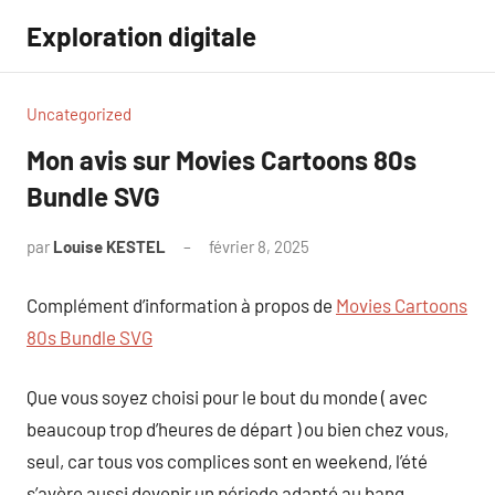
Aller
Exploration digitale
au
contenu
Uncategorized
Mon avis sur Movies Cartoons 80s
Bundle SVG
par
Louise KESTEL
février 8, 2025
Aucun
commentaire
Complément d’information à propos de
Movies Cartoons
80s Bundle SVG
Que vous soyez choisi pour le bout du monde ( avec
beaucoup trop d’heures de départ ) ou bien chez vous,
seul, car tous vos complices sont en weekend, l’été
s’avère aussi devenir un période adapté au bang