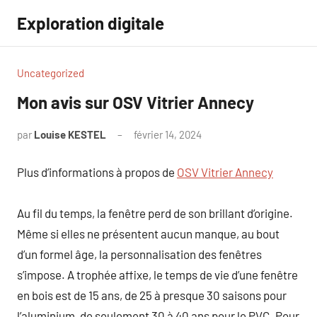
Aller
Exploration digitale
au
contenu
Uncategorized
Mon avis sur OSV Vitrier Annecy
par
Louise KESTEL
février 14, 2024
Aucun
commentaire
Plus d’informations à propos de
OSV Vitrier Annecy
Au fil du temps, la fenêtre perd de son brillant d’origine.
Même si elles ne présentent aucun manque, au bout
d’un formel âge, la personnalisation des fenêtres
s’impose. A trophée affixe, le temps de vie d’une fenêtre
en bois est de 15 ans, de 25 à presque 30 saisons pour
l’aluminium, de seulement 30 à 40 ans pour le PVC. Pour