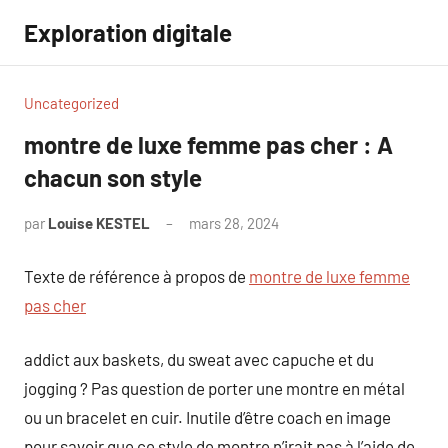
Aller
Exploration digitale
au
contenu
Uncategorized
montre de luxe femme pas cher : A
chacun son style
par
Louise KESTEL
mars 28, 2024
Aucun
commentaire
Texte de référence à propos de
montre de luxe femme
pas cher
addict aux baskets, du sweat avec capuche et du
jogging ? Pas question de porter une montre en métal
ou un bracelet en cuir. Inutile d’être coach en image
pour savoir que ce style de montre n’irait pas à l’aide de