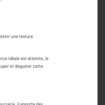
btenir une texture
nce idéale est atteinte, le
ouper et déguster cette
?
sucrerie, il apporte des