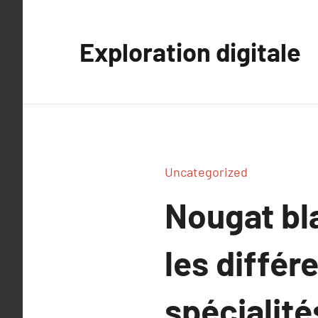
Aller
au
Exploration digitale
contenu
Uncategorized
Nougat bla
les différ
spécialité