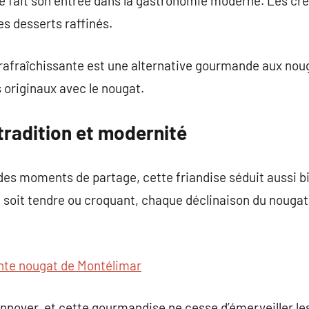
e fait son entrée dans la gastronomie moderne. Les cré
es desserts raffinés.
 rafraîchissante est une alternative gourmande aux nou
 originaux avec le nougat.
tradition et modernité
 des moments de partage, cette friandise séduit aussi 
il soit tendre ou croquant, chaque déclinaison du nouga
nte nougat de Montélimar
innover, et cette gourmandise ne cesse d’émerveiller les