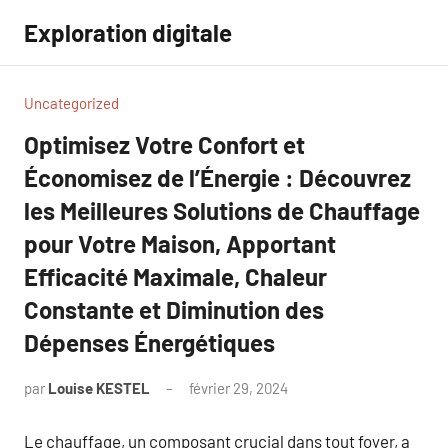
Aller
Exploration digitale
au
contenu
Uncategorized
Optimisez Votre Confort et
Économisez de l’Énergie : Découvrez
les Meilleures Solutions de Chauffage
pour Votre Maison, Apportant
Efficacité Maximale, Chaleur
Constante et Diminution des
Dépenses Énergétiques
par
Louise KESTEL
février 29, 2024
Aucun
commentaire
Le chauffage, un composant crucial dans tout foyer, a