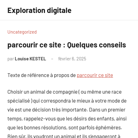
Aller
Exploration digitale
au
contenu
Uncategorized
parcourir ce site : Quelques conseils
par
Louise KESTEL
février 6, 2025
Aucun
commentaire
Texte de référence à propos de
parcourir ce site
Choisir un animal de compagnie ( ou même une race
spécialisé ) qui correspondra le mieux à votre mode de
vie est une décision très importante. Dans un premier
temps, rappelez-vous que les désirs des enfants, ainsi
que les bonnes résolutions, sont parfois éphémères.
Bien sûr, ils voudront un animal et ils s’engageront à