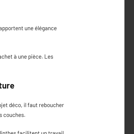
 apportent une élégance
achet à une pièce. Les
ture
ojet déco, il faut reboucher
es couches.
inthes facilitent un travail