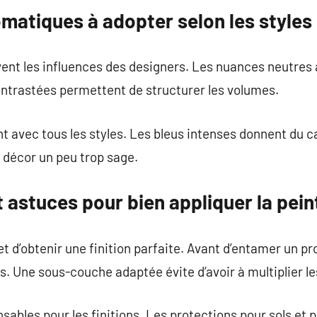
matiques à adopter selon les styles
vent les influences des designers. Les nuances neutres
ontrastées permettent de structurer les volumes.
t avec tous les styles. Les bleus intenses donnent du c
n décor un peu trop sage.
 astuces pour bien appliquer la pein
t d’obtenir une finition parfaite. Avant d’entamer un pr
és. Une sous-couche adaptée évite d’avoir à multiplier l
ables pour les finitions. Les protections pour sols et pl