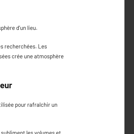
sphère d’un lieu.
es recherchées. Les
nisées crée une atmosphère
ieur
isée pour rafraîchir un
 subliment les volumes et