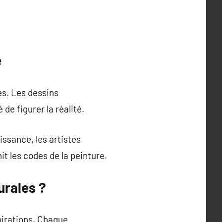
é
es. Les dessins
e figurer la réalité.
issance, les artistes
t les codes de la peinture.
urales ?
pirations. Chaque