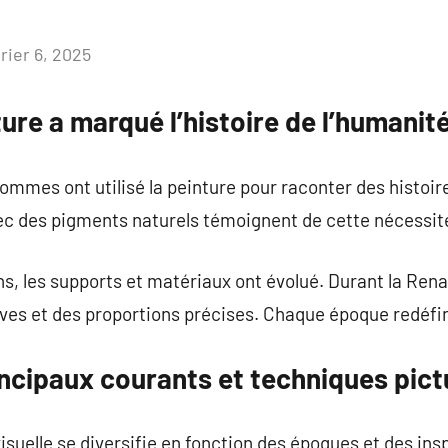
rier 6, 2025
Aucun
commentaire
re a marqué l’histoire de l’humanit
hommes ont utilisé la peinture pour raconter des histoir
ec des pigments naturels témoignent de cette nécessité d
ons, les supports et matériaux ont évolué. Durant la Rena
es et des proportions précises. Chaque époque redéfini
incipaux courants et techniques pict
isuelle se diversifie en fonction des époques et des ins