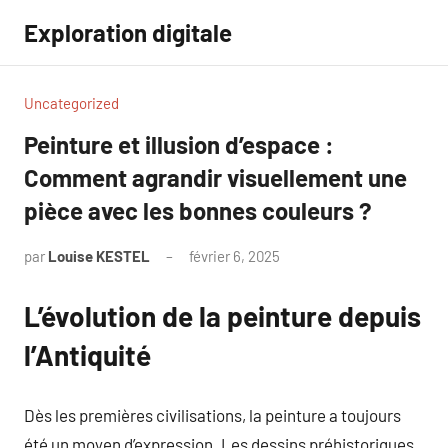
Aller
Exploration digitale
au
contenu
Uncategorized
Peinture et illusion d’espace :
Comment agrandir visuellement une
pièce avec les bonnes couleurs ?
par
Louise KESTEL
février 6, 2025
Aucun
commentaire
L’évolution de la peinture depuis
l’Antiquité
Dès les premières civilisations, la peinture a toujours
été un moyen d’expression. Les dessins préhistoriques