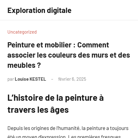
Aller
Exploration digitale
au
contenu
Uncategorized
Peinture et mobilier : Comment
associer les couleurs des murs et des
meubles ?
par
Louise KESTEL
février 6, 2025
Aucun
commentaire
L’histoire de la peinture à
travers les âges
Depuis les origines de l’humanité, la peinture a toujours
été un moyen d’expression. Les premières fresques