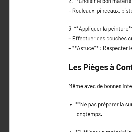
2. **Choisir le bon matériel
– Rouleaux, pinceaux, pist
3. **Appliquer la peinture**
– Effectuer des couches cr
– **Astuce** : Respecter l
Les Pièges à Con
Même avec de bonnes inten
**Ne pas préparer la su
longtemps.
**Utiliser un matériel 