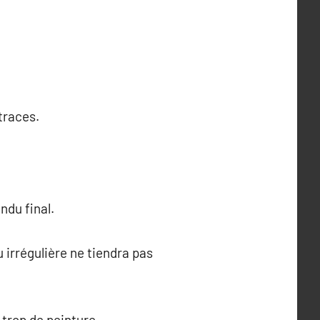
traces.
ndu final.
 irrégulière ne tiendra pas
 trop de peinture.