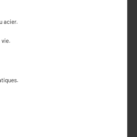
u acier.
 vie.
atiques.