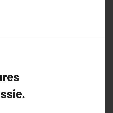
ures
ssie.