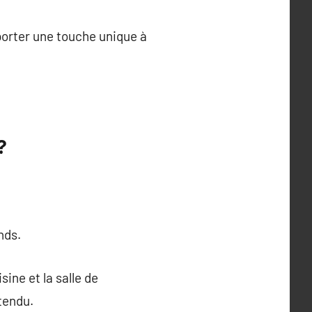
porter une touche unique à
?
nds.
sine et la salle de
 tendu.