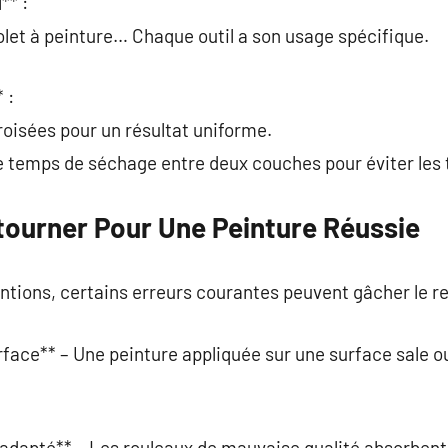
** :
olet à peinture… Chaque outil a son usage spécifique.
 :
oisées pour un résultat uniforme.
e temps de séchage entre deux couches pour éviter les 
tourner Pour Une Peinture Réussie
tions, certains erreurs courantes peuvent gâcher le re
rface** – Une peinture appliquée sur une surface sale ou
inadapté** – Les rouleaux de mauvaise qualité absorbent