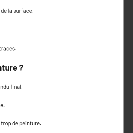
de la surface.
traces.
nture ?
ndu final.
e.
 trop de peinture.