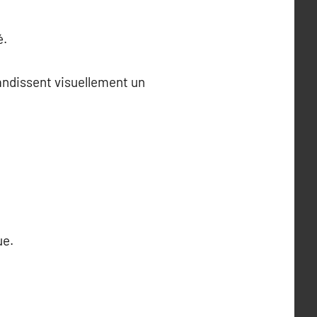
é.
andissent visuellement un
ue.