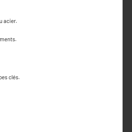
u acier.
ements.
pes clés.