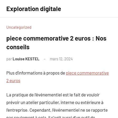
Aller
Exploration digitale
au
contenu
Uncategorized
piece commemorative 2 euros : Nos
conseils
par
Louise KESTEL
mars 12, 2024
Aucun
commentaire
Plus d’informations à propos de
piece commemorative
2 euros
La pratique de l’événementiel est le fait de vouloir
prévoir un atelier particulier, interne ou extérieure à
l’entreprise. Cependant, l’événementiel ne se rapporte
pas seulement à cela, il s’agit aussi d’un outil de