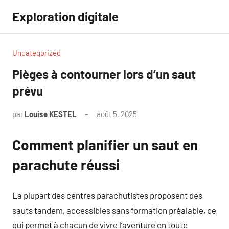
Aller
Exploration digitale
au
contenu
Uncategorized
Pièges à contourner lors d’un saut
prévu
par
Louise KESTEL
août 5, 2025
Aucun
commentaire
Comment planifier un saut en
parachute réussi
La plupart des centres parachutistes proposent des
sauts tandem, accessibles sans formation préalable, ce
qui permet à chacun de vivre l’aventure en toute