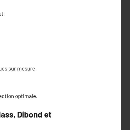
et.
ques sur mesure.
ection optimale.
lass, Dibond et