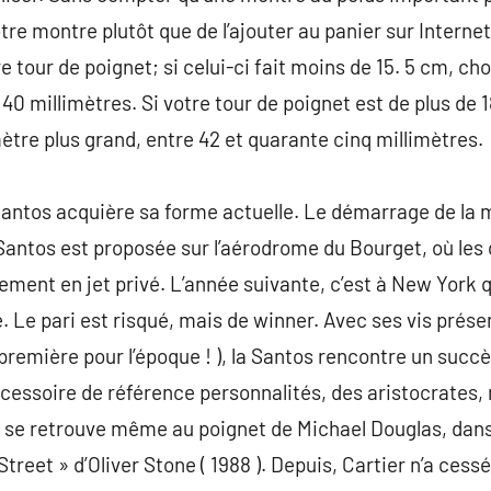
tre montre plutôt que de l’ajouter au panier sur Intern
 tour de poignet; si celui-ci fait moins de 15. 5 cm, ch
0 millimètres. Si votre tour de poignet est de plus de 
tre plus grand, entre 42 et quarante cinq millimètres.
 Santos acquière sa forme actuelle. Le démarrage de la
 Santos est proposée sur l’aérodrome du Bourget, où le
rement en jet privé. L’année suivante, c’est à New York
 Le pari est risqué, mais de winner. Avec ses vis présen
 première pour l’époque ! ), la Santos rencontre un succè
accessoire de référence personnalités, des aristocrates,
le se retrouve même au poignet de Michael Douglas, dan
 Street » d’Oliver Stone ( 1988 ). Depuis, Cartier n’a ces