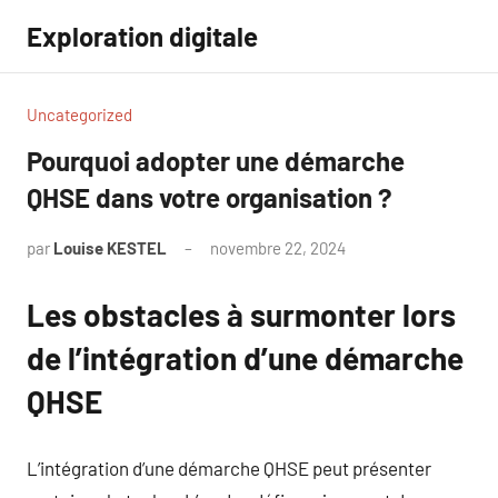
Aller
Exploration digitale
au
contenu
Uncategorized
Pourquoi adopter une démarche
QHSE dans votre organisation ?
par
Louise KESTEL
novembre 22, 2024
Aucun
commentaire
Les obstacles à surmonter lors
de l’intégration d’une démarche
QHSE
L’intégration d’une démarche QHSE peut présenter