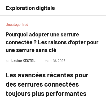
Aller
Exploration digitale
au
contenu
Uncategorized
Pourquoi adopter une serrure
connectée ? Les raisons d’opter pour
une serrure sans clé
par
Louise KESTEL
mars 18, 2025
Aucun
commentaire
Les avancées récentes pour
des serrures connectées
toujours plus performantes