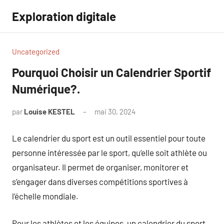
Aller
Exploration digitale
au
contenu
Uncategorized
Pourquoi Choisir un Calendrier Sportif
Numérique?.
par
Louise KESTEL
mai 30, 2024
Aucun
commentaire
Le calendrier du sport est un outil essentiel pour toute
personne intéressée par le sport, qu’elle soit athlète ou
organisateur. Il permet de organiser, monitorer et
s’engager dans diverses compétitions sportives à
l’échelle mondiale.
Pour les athlètes et les équipes, un calendrier du sport